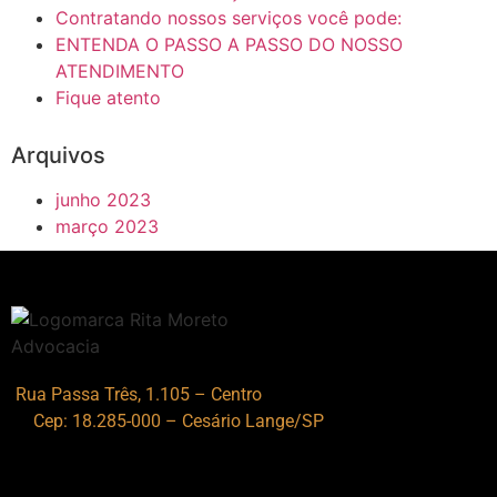
Contratando nossos serviços você pode:
ENTENDA O PASSO A PASSO DO NOSSO
ATENDIMENTO
Fique atento
Arquivos
junho 2023
março 2023
Rua Passa Três, 1.105 – Centro
Cep: 18.285-000 – Cesário Lange/SP